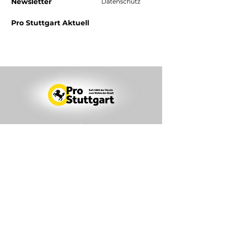
Newsletter
Datenschutz
Pro Stuttgart Aktuell
Begleiten
Sie uns!
Über den Verein
Pro Stuttgart e.V. ist der älteste Fanclub
Stuttgarts, dem das Wohl der
Landeshauptstadt Stuttgart am Herzen liegt.
Er sieht seinen Zweck in der Erhaltung und
Ausweitung der gastlichen und kulturellen
Einrichtungen, der Stärkung des bürgerlichen
Engangements, Veranstaltungen und der