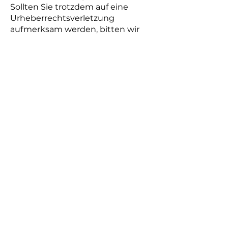
Sollten Sie trotzdem auf eine
Urheberrechtsverletzung
aufmerksam werden, bitten wir
um einen entsprechenden
Hinweis. Bei Bekanntwerden von
Rechtsverletzungen werden wir
derartige Inhalte umgehend
entfernen.
Mitglied Werden
Kontakt
Der Verein
Karriere
Weindorf
Presse
Baumpatenschaft
Impressum